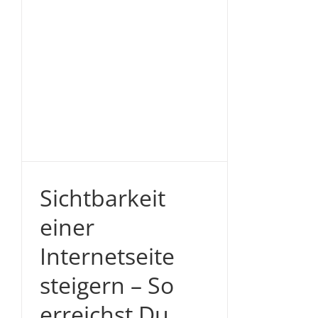
n
s
Sichtbarkeit
einer
Internetseite
steigern – So
erreichst Du