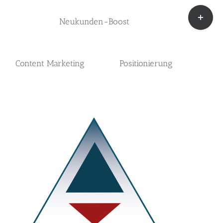
Zum
Toggle
Inhalt
Sliding
Neukunden-Boost
springen
Bar
Area
Content Marketing
Positionierung