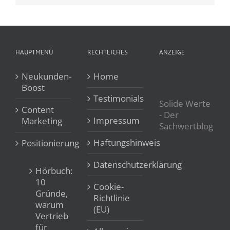
Mail
HAUPTMENÜ
RECHTLICHES
ANZEIGE
Neukunden-
Home
Boost
Testimonials
Solide Werte
Content
- Der
Impressum
Marketing
Sachwertblog
Haftungshinweis
Positionierung
Datenschutzerklärung
Hörbuch:
10
Cookie-
Gründe,
Richtlinie
warum
(EU)
Vertrieb
für